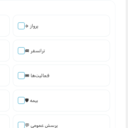
✈️ پرواز
🚐 ترانسفر
🎟️ فعالیت‌ها
🛡️ بیمه
💬 پرسش عمومی