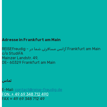
Adr
esse in Frankfurt am Main
REISEfreudig - آژانس مسافرتی شما در Frankfurt am Main
c/o StudiFA
Mainzer Landstr. 49,
DE- 60329 Frankfurt am Main
تماس
E-Mail:
contact@reise-freudig.de
FON: + 49 69 348 712 490
FAX + 49 69 348 712 49