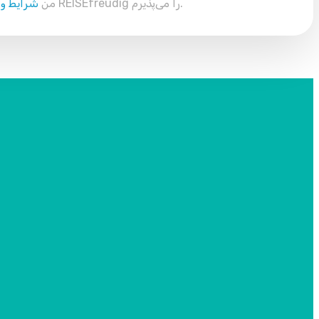
REISEfreudig را می‌پذیرم.
من
شرایط و